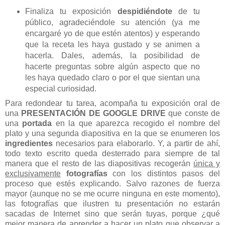
Finaliza tu exposición
despidiéndote
de tu
público, agradeciéndole su atención (ya me
encargaré yo de que estén atentos) y esperando
que la receta les haya gustado y se animen a
hacerla. Dales, además, la posibilidad de
hacerte preguntas sobre algún aspecto que no
les haya quedado claro o por el que sientan una
especial curiosidad.
Para redondear tu tarea, acompaña tu exposición oral de
una
PRESENTACIÓN DE GOOGLE DRIVE
que conste de
una
portada
en la que aparezca recogido el nombre del
plato y una segunda diapositiva en la que se enumeren los
ingredientes
necesarios para elaborarlo. Y, a partir de ahí,
todo texto escrito queda desterrado para siempre de tal
manera que el resto de las diapositivas recogerán
única y
exclusivamente
fotografías
con los distintos pasos del
proceso que estés explicando. Salvo razones de fuerza
mayor (aunque no se me ocurre ninguna en este momento),
las fotografías que ilustren tu presentación no estarán
sacadas de Internet sino que serán tuyas, porque ¿qué
mejor manera de aprender a hacer un plato que observar a