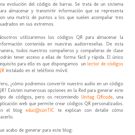
una evolución del código de barras. Se trata de un sistema
para almacenar y transmitir información que se representa
con una matriz de puntos a los que suelen acompañar tres
cuadrados en sus extremos.
Nosotros utilizaremos los códigos QR para almacenar la
información contenida en nuestras audiorreseñas. De esta
manera, todos nuestros compañeros y compañeras de clase
odrán tener acceso a ellas de forma fácil y rápida. El único
requisito para ello es que dispongamos un
lector de códigos
QR
instalado en el teléfono móvil.
Pero, ¿cómo podremos convertir nuestro audio en un código
QR? Existen numerosas opciones en la Red para generar este
tipo de códigos, pero os recomiendo
Unitag QRcode
, una
aplicación web que permite crear códigos QR personalizados.
En el blog
educ@conTIC
te explican con detalle cómo
acerlo.
e acabo de generar para este blog: