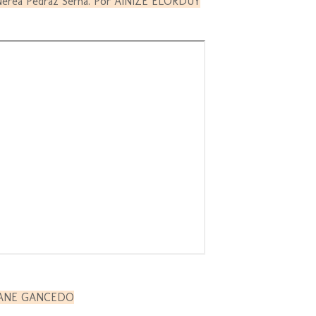
Nerea Pedraz Serna. Por AINIZE ELORDUY
r ANE GANCEDO