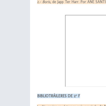
2.-
Boris
, de Japp Ter Harr. Por ANE SAN
BIBLIOTRÁILERES DE 2º F