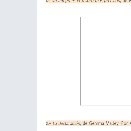
1.-
Un amigo es el tesoro más preciado
, de 
2.-
La declaración
, de Gemma Malley. Po