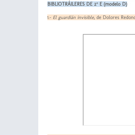
BIBLIOTRÁILERES DE 2º E (modelo D)
1.-
El guardián invisible
, de Dolores Redo