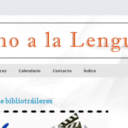
icos
Calendario
Contacto
Índice
e bibliotráileres